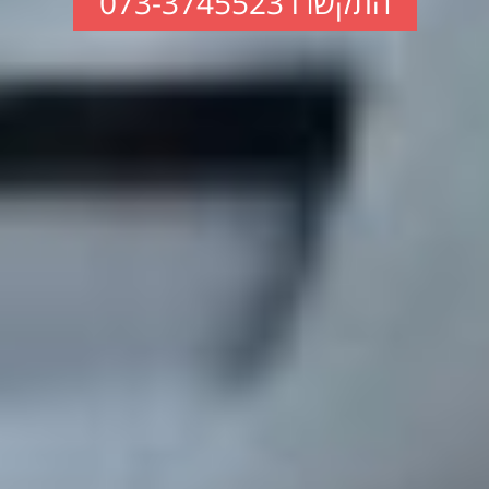
התקשרו 073-3745523