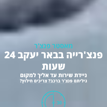
מאסטר פנצ'ר
פנצ'רייה בבאר יעקב 24
שעות
ניידת שירות עד אליך למקום
גיליתם פנצ'ר ברכב? צריכים חילוץ?