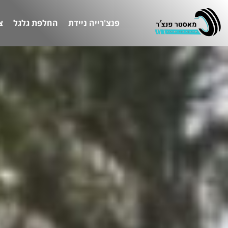
פנצ'רייה ניידת
החלפת גלגל
צ