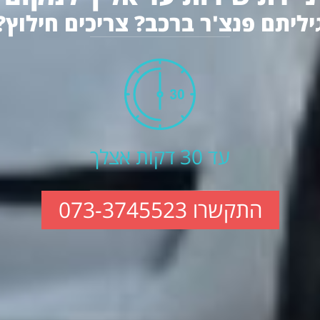
יליתם פנצ'ר ברכב? צריכים חילוץ?
עד 30 דקות אצלך
התקשרו 073-3745523