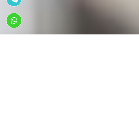
ראשי
אזורי שירות
פנצ'רייה ברעננה 24 שעות