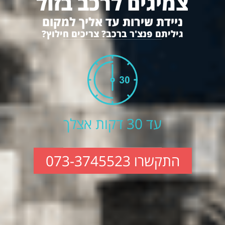
צמיגים לרכב בזול
ניידת שירות עד אליך למקום
גיליתם פנצ'ר ברכב? צריכים חילוץ?
עד 30 דקות אצלך
התקשרו 073-3745523