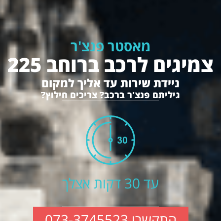
מאסטר פנצ'ר
צמיגים לרכב ברוחב 225
ניידת שירות עד אליך למקום
גיליתם פנצ'ר ברכב? צריכים חילוץ?
עד 30 דקות אצלך
התקשרו 073-3745523