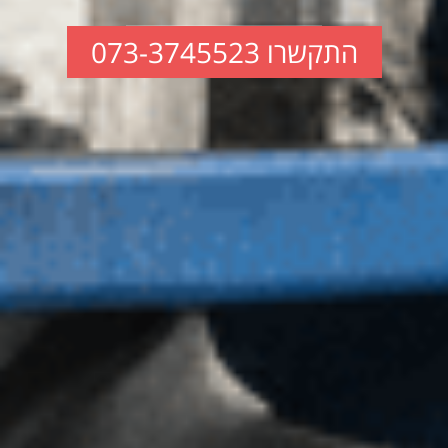
התקשרו 073-3745523