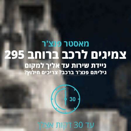
מאסטר פנצ'ר
צמיגים לרכב ברוחב 295
ניידת שירות עד אליך למקום
גיליתם פנצ'ר ברכב? צריכים חילוץ?
עד 30 דקות אצלך