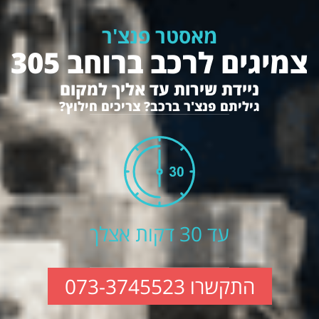
מאסטר פנצ'ר
צמיגים לרכב ברוחב 305
ניידת שירות עד אליך למקום
גיליתם פנצ'ר ברכב? צריכים חילוץ?
עד 30 דקות אצלך
התקשרו 073-3745523