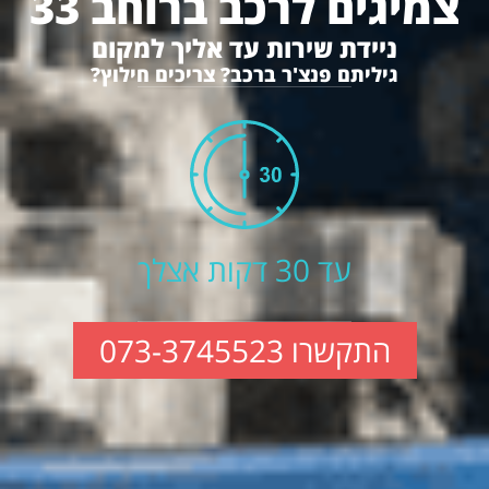
צמיגים לרכב ברוחב 33
ניידת שירות עד אליך למקום
גיליתם פנצ'ר ברכב? צריכים חילוץ?
עד 30 דקות אצלך
התקשרו 073-3745523