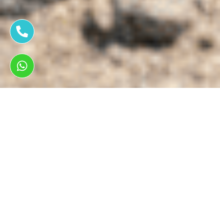
ראשי
תיקון פנצ'ר לרכבים
תיקון פנצ'ר בג'יפ