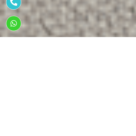
ראשי
תיקון פנצ'ר לרכבים
תיקון פנצ'ר בטויוטה