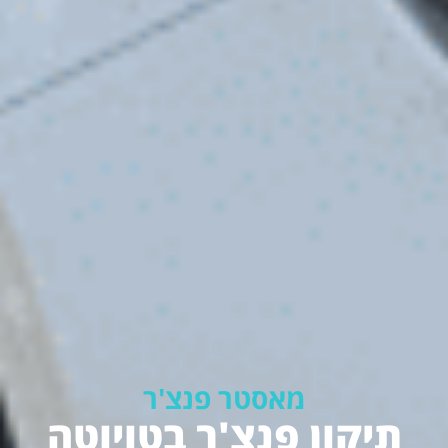
מאסטר פנצ'ר
תיקון פנצ'ר בטויוטה