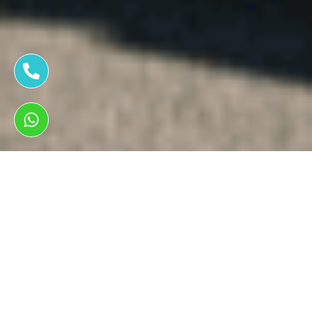
ראשי
תיקון פנצ'ר לרכבים
תיקון פנצ'ר במאזדה