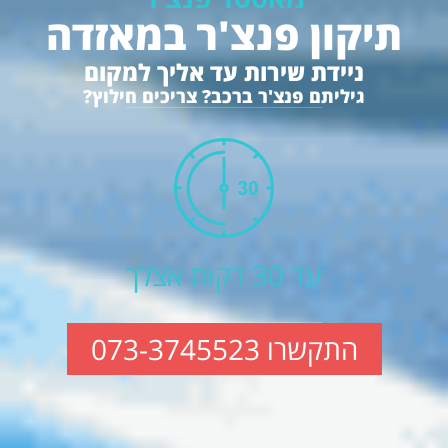
תיקון פנצ'ר במאזדה
ניידת שירות עד אליך למקום
גיליתם פנצ'ר ברכב? צריכים חילוץ?
עד 30 דקות אצלך
התקשרו 073-3745523