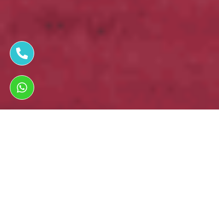
ראשי
תיקון פנצ'ר לרכבים
תיקון פנצ'ר במיצובישי