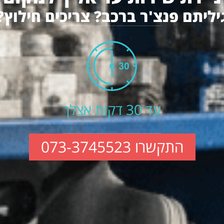
יליתם פנצ'ר ברכב? צריכים חילוץ?
עד 30 דקות אצלך
התקשרו 073-3745523