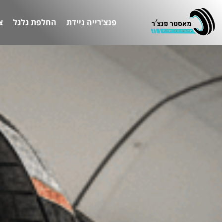
פנצ'רייה ניידת
החלפת גלגל
צ