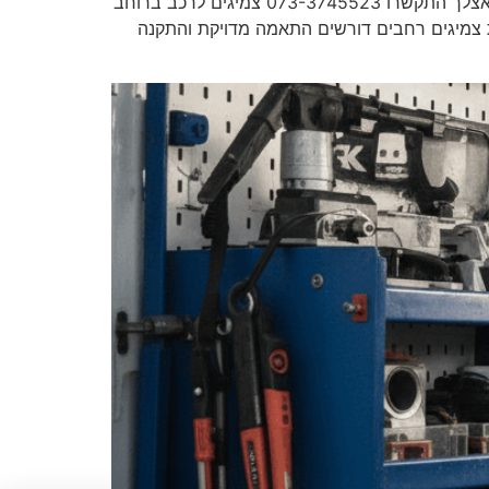
מאסטר פנצ'ר צמיגים לרכב ברוחב 335 ניידת שירות עד אליך למקום גיליתם פנצ'ר ברכב? צריכים חילוץ? עד 30 דקות אצלך התקשרו 073-3745523 צמיגים לרכב ברוחב
צועים, אחיזה והתקנה מקצועית עד הבית צמיגים רחבים דורשים התאמה מדויקת והתקנה