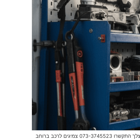
מאסטר פנצ'ר צמיגים לרכב ברוחב 32 ניידת שירות עד אליך למקום גיליתם פנצ'ר ברכב? צריכים חילוץ? עד 30 דקות אצלך התקשרו 073-3745523 צמיגים לרכב ברוחב