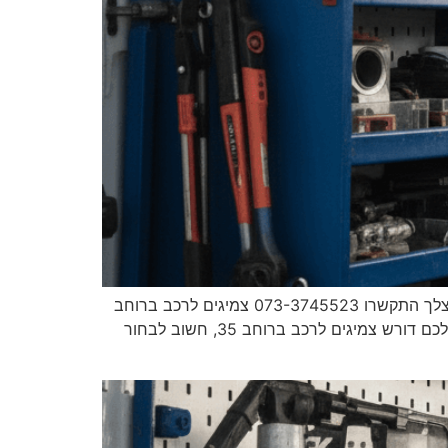
מאסטר פנצ'ר צמיגים לרכב ברוחב 35 ניידת שירות עד אליך למקום גיליתם פנצ'ר ברכב? צריכים חילוץ? עד 30 דקות אצלך התקשרו 073-3745523 צמיגים לרכב ברוחב
35 ראשי צמיגים לרכב צמיגים לרכב ברוחב 35 צמיגים לרכב ברוחב 35 ביצועים, אחיזה והתאמה מושלמת אם הרכב שלכם דורש צמיגים לרכב ברוחב 35, חשוב לבחור