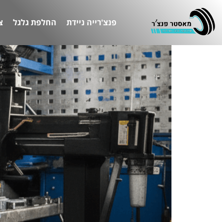
פנצ'רייה ניידת
החלפת גלגל
צ