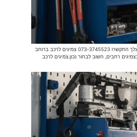
מאסטר פנצ'ר צמיגים לרכב ברוחב 37 ניידת שירות עד אליך למקום גיליתם פנצ'ר ברכב? צריכים חילוץ? עד 30 דקות אצלך התקשרו 073-3745523 צמיגים לרכב ברוחב
עית והתקנה עד הבית כשמדובר בצמיגים רחבים, חשוב לבחור נכון.צמיגים לרכב