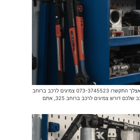
מאסטר פנצ'ר צמיגים לרכב ברוחב 325 ניידת שירות עד אליך למקום גיליתם פנצ'ר ברכב? צריכים חילוץ? עד 30 דקות אצלך התקשרו 073-3745523 צמיגים לרכב ברוחב
325 ראשי צמיגים לרכב צמיגים לרכב ברוחב 325 צמיגים לרכב ברוחב 325 ביצועים, אחיזה והתאמה מושלמת אם הרכב שלכם דורש צמיגים לרכב ברוחב 325, אתם