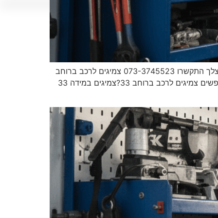
מאסטר פנצ'ר צמיגים לרכב ברוחב 33 ניידת שירות עד אליך למקום גיליתם פנצ'ר ברכב? צריכים חילוץ? עד 30 דקות אצלך התקשרו 073-3745523 צמיגים לרכב ברוחב
33 ראשי צמיגים לרכב צמיגים לרכב ברוחב 33 צמיגים לרכב ברוחב 33 ביצועים, אחיזה והתקנה מקצועית עד הבית מחפשים צמיגים לרכב ברוחב 33?צמיגים במידה 33